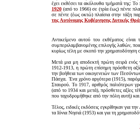
έχει εκθέσει τα ακόλουθα τμήματά της: Το
1920
(από το 1966) σε (τρία έως) πέντε πλ
σε πέντε (έως οκτώ) πλαίσια στην τάξη π
της Αυτόνομης Κυβέρνησης Δυτικής Θρά
Αντικείμενο αυτού του εκθέματος είναι
συμπεριλαμβανομένης επιλογής λαθών, ποι
κυρίως τέλη με σκοπό την χρηματοδότηση
Μετά μια μη αποδεκτή πρώτη σειρά ενός 
1912-1913, η πρώτη επίσημη πρόσθετη αξία
την βοήθεια των οικογενειών των Πεσόντων
Πάσχα. Ένα χρόνο αργότερα (1915), παρόμ
Σταυρού. Το 1917, αριθμός παλιότερων γ
(από το 1934 και μετά), πρόσθετες αξίες 
που ταχυδρομήθηκε από την πόλη αυτή) και
Τέλος, ειδικές εκδόσεις εγκρίθηκαν για 
τα Ιόνια Νησιά (1953) και για τη χρηματο