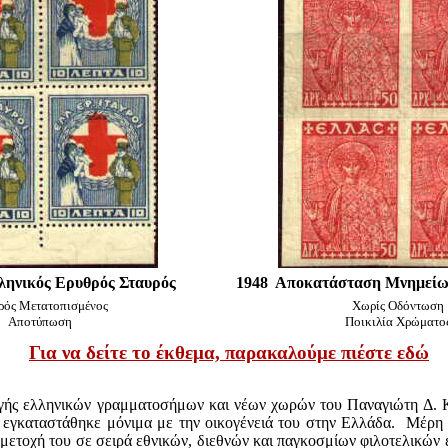
ληνικός Ερυθρός Σταυρός
1948 Αποκατάσταση Μνημείω
ρός Μετατοπισμένος
Χωρίς Οδόντωση
Αποτύπωση
Ποικιλία Χρώματο
Για να δείτε το έκθεμα, παρακαλούμε πιέστε εδώ
ογής ελληνικών γραμματοσήμων και νέων χωρών του Παναγιώτη Δ. Κ
ς εγκαταστάθηκε μόνιμα με την οικογένειά του στην Ελλάδα
. Μέρη 
μμετοχή του σε σειρά εθνικών, διεθνών και παγκοσμίων φιλοτελικών 