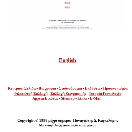
English
Κεντρική Σελίδα
-
Βιογραφία
-
Σταδιοδρομία
-
Εκδόσεις
-
Προσκοπισμός
Φιλοτελική Συλλογή
-
Συλλογή
Ζωγραφικής
-
Ιστορία Γενεαλογία
Αρχεία Εικόνας
-
Sitemap
-
Links
-
E-Mail
Copyright ©
1998 μέχρι σήμερα:
Παναγιώτης Δ. Καγκελάρης
Με επιφύλαξη παντός δικαιώματος