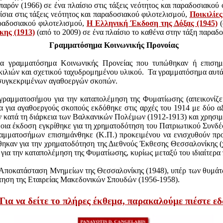
 παρόν
(1966) σε ένα πλαίσιο στις τάξεις νεότητος και παραδοσιακού
αίσια στις τάξεις νεότητος και παραδοσιακού φιλοτελισμού,
Ποικιλίε
αραδοσιακού φιλοτελισμού,
Η Ελληνική Έκδοση της Δόξας (1945)
(
κης (1913)
(από το 2009) σε ένα πλαίσιο το καθένα στην τάξη παραδο
Γραμματόσημα Κοινωνικής Προνοίας
 τα γραμματόσημα Κοινωνικής Προνείας που τυπώθηκαν ή επιση
κιλιών και σχετικού ταχυδρομημένου υλικού. Τα γραμματόσημα αυτ
 συγκεκριμένων αγαθοεργών σκοπών.
γραμματοσήμου για την καταπολέμηση της Φυματίωσης (απεικονίζει
 για αγαθοεργούς σκοπούς εκδόθηκε στις αρχές του 1914 με δύο αξίε
 κατά τη διάρκεια των Βαλκανικών Πολέμων (1912-1913) και χρησιμ
οια έκδοση εγκρίθηκε για τη χρηματοδότηση του Πατριωτικού Συνδ
ραμματοσήμων επισημάνθηκε (Κ.Π.) προκειμένου να ενισχυθούν π
τέθηκαν για την χρηματοδότηση της Διεθνούς Έκθεσης Θεσσαλονίκης 
 για την καταπολέμηση της Φυματίωσης, κυρίως μεταξύ του ιδιαίτερ
την Αποκατάσταση Μνημείων της Θεσσαλονίκης (1948), υπέρ των θυμ
δότηση της Εταιρείας Μακεδονικών Σπουδών (1956-1958).
Για να δείτε το πλήρες έκθεμα, παρακαλούμε πιέστε ε