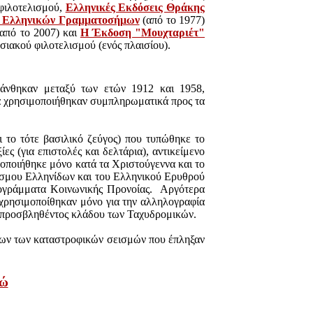
 φιλοτελισμού,
Ελληνικές Εκδόσεις Θράκης
ς Ελληνικών Γραμματοσήμων
(από το 1977)
από το 2007) και
Η Έκδοση "Μουχταριέτ"
σιακού φιλοτελισμού (ενός πλαισίου).
μάνθηκαν μεταξύ των ετών 1912 και 1958,
ά χρησιμοποιήθηκαν συμπληρωματικά προς τα
 το τότε βασιλικό ζεύγος) που τυπώθηκε το
ς (για επιστολές και δελτάρια), αντικείμενο
οποιήθηκε μόνο κατά τα Χριστούγεννα και το
έσμου Ελληνίδων και του Ελληνικού Ερυθρού
ρογράμματα Κοινωνικής Προνοίας. Αργότερα
(χρησιμοποίθηκαν μόνο για την αλληλογραφία
α προσβληθέντος κλάδου των Ταχυδρομικών.
άτων των καταστροφικών σεισμών που έπληξαν
δώ