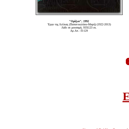
"Ορίζων", 1992
'Εργο της Λιλίκας (Παπανικολάου-Μαρή) (1922-2013)
Λάδι σε μουσαμά, 93Χ123 εκ.
Αρ.Απ.: Π-129
E