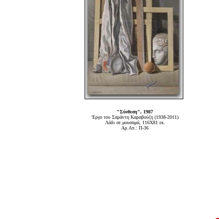
"Σύνθεση", 1987
'Εργο του Σαράντη Καραβούζη (1938-2011)
Λάδι σε μουσαμά, 116Χ81 εκ.
Αρ.Απ.: Π-36