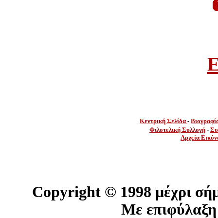
E
Κεντρική Σελίδα
-
Βιογραφί
Φιλοτελική Συλλογή
-
Συ
Αρχεία Εικόν
Copyright ©
1998 μέχρι σή
Με επιφύλαξη