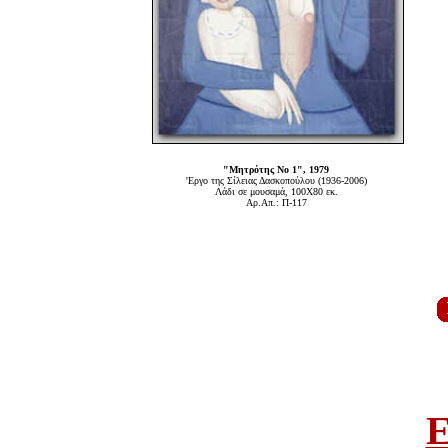
"Μητρότης Νο 1", 1979
'Εργο της Σίλειας Δασκοπούλου (1936-2006)
Λάδι σε μουσαμά, 100Χ80 εκ.
Αρ.Απ.: Π-117
E