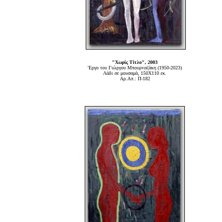
"Χωρίς Τίτλο", 2003
'Εργο του Γιώργου Μπουρναζάκη (1950-2023)
Λάδι σε μουσαμά, 150Χ110 εκ.
Αρ.Απ.: Π-182