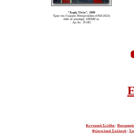
"Χωρίς Τίτλο", 1999
'Εργο του Γιώργου Μπουρναζάκη (1950-2023)
Λάδι σε μουσαμά, 100Χ80 εκ.
Αρ.Απ.: Π-183
E
Κεντρική Σελίδα
-
Βιογραφί
Φιλοτελική Συλλογή
-
Συ