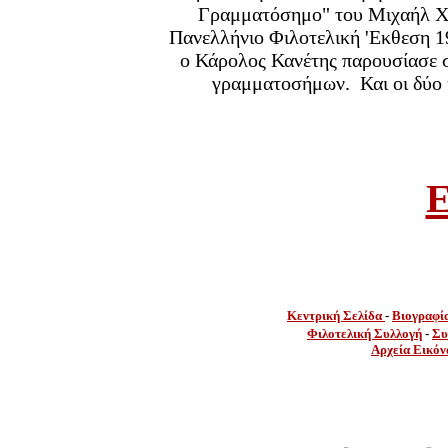
Γραμματόσημο" του Μιχαήλ Χα
Πανελλήνιο Φιλοτελική 'Εκθεση 19
ο Κάρολος Κανέτης παρουσίασε 
γραμματοσήμων. Και οι δύο ήσ
E
Κεντρική Σελίδα
-
Βιογραφί
Φιλοτελική Συλλογή
-
Συ
Αρχεία Εικόν