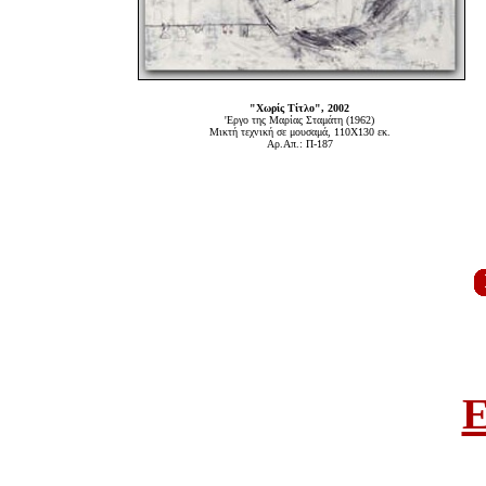
"Χωρίς Τίτλο", 2002
'Εργο της Μαρίας Σταμάτη (1962)
Μικτή τεχνική σε μουσαμά, 110Χ130 εκ.
Αρ.Απ.: Π-187
E