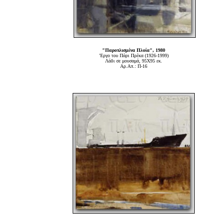
"Παροπλισμένα Πλοία", 1980
'Εργο του Πάρι Πρέκα (1926-1999)
Λάδι σε μουσαμά, 95Χ95 εκ.
Αρ.Απ.: Π-16