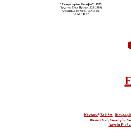
"Σκουριασμένα Καράβια", 1979
'Εργο του Πάρι Πρέκα (1926-1999)
Ακουαρέλα σε χαρτί, 16Χ16 εκ.
Αρ.Απ.: Π-17
E
Κεντρική Σελίδα
-
Βιογραφί
Φιλοτελική Συλλογή
-
Συ
Αρχεία Εικόν