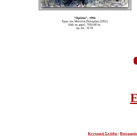
"Πρέσπα", 1994
'Εργο του Μανώλη Πολυμέρη (1951)
Λάδι σε χαρτί, 70Χ100 εκ.
Αρ.Απ.: Π-78
E
Κεντρική Σελίδα
-
Βιογραφί