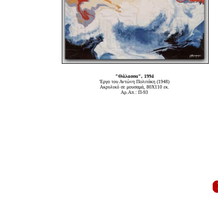
"Θάλασσα", 1994
'Εργο του Αντώνη Πολιτάκη (1948)
Ακρυλικό σε μουσαμά, 80Χ110 εκ.
Αρ.Απ.: Π-93