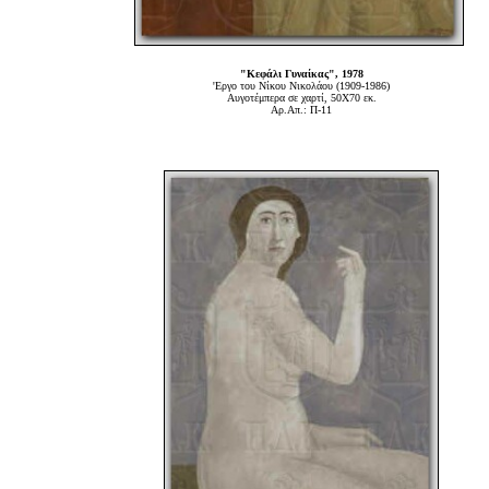
"Κεφάλι Γυναίκας", 1978
'Εργο του Νίκου Νικολάου (1909-1986)
Αυγοτέμπερα σε χαρτί, 50Χ70 εκ.
Αρ.Απ.: Π-11