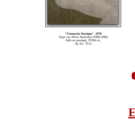
"Γυναικεία Φιγούρα", 1978
'Εργο του Νίκου Νικολάου (1909-1986)
Λάδι σε μουσαμά, 97Χ64 εκ.
Αρ.Απ.: Π-12
E