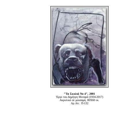
"Τα Σκυλιά Νο 4", 2001
'Εργο του Δημήτρη Μυταρά (1934-2017)
Ακρυλικό σε μουσαμά, 80Χ60 εκ.
Αρ.Απ.: Π-132