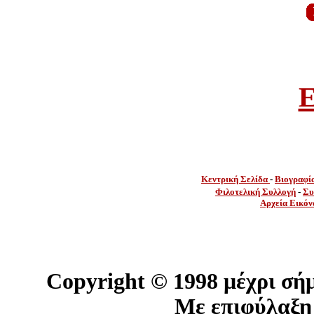
E
Κεντρική Σελίδα
-
Βιογραφί
Φιλοτελική Συλλογή
-
Συ
Αρχεία Εικόν
Copyright ©
1998 μέχρι σή
Με επιφύλαξη