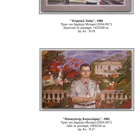
"Τετραπλό Τοπίο", 1980
'Εργο του Δημήτρη Μυταρά (1934-2017)
Ακρυλικό σε μουσαμά, 145Χ200 εκ.
Αρ.Απ.: Π-19
"Παναγιώτης Καγκελάρης", 1982
'Εργο του Δημήτρη Μυταρά (1934-2017)
Λάδι σε μουσαμά, 100Χ150 εκ.
Αρ.Απ.: Π-27