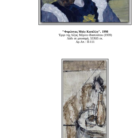
"Φορώντας Μπλε Καπέλλο", 1998
'Εργο της Λίζας Μέρλιν-Βασιλάτου (1939)
Λάδι σε μουσαμά, 55Χ65 εκ.
Αρ.Απ.: Π-111