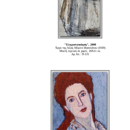
"Ελαχιστοποίηση", 2000
'Εργο της Λίζας Μέρλιν-Βασιλάτου (1939)
Μικτή τεχνική σε χαρτί, 28Χ11 εκ.
Αρ.Απ.: Π-131