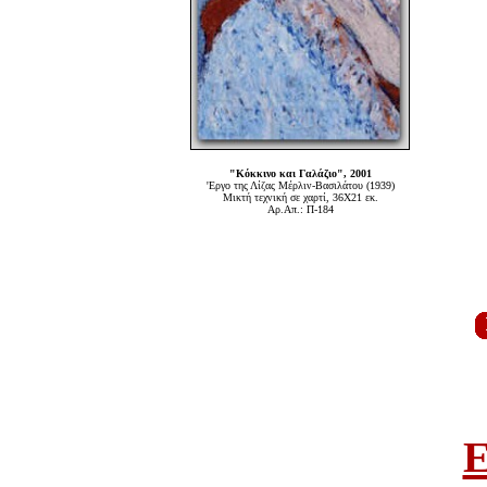
"Κόκκινο και Γαλάζιο", 2001
'Εργο της Λίζας Μέρλιν-Βασιλάτου (1939)
Μικτή τεχνική σε χαρτί, 36Χ21 εκ.
Αρ.Απ.: Π-184
E