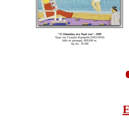
"Ο Οδυσσέας στο Νησί του", 1999
'Εργο του Γιώργου Κεραμιδά (1933-2010)
Λάδι σε μουσαμά, 90Χ100 εκ.
Αρ.Απ.: Π-180
E