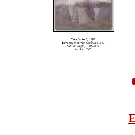
"Αντίλαλοι", 1986
'Εργο της Μαρίνας Καρέλλα (1940)
Λάδι σε καμβά, 100Χ73 εκ.
Αρ.Απ.: Π-32
E