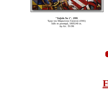
"Ταξείδι Νο 1", 1999
'Εργο του Μάρκελλου Γαλανού (1941)
Λάδι σε μουσαμά, 100Χ140 εκ.
Αρ.Απ.: Π-196
E