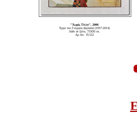
"Χωρίς Τίτλο", 2000
'Εργο του Γιώργου Δέρπαπα (1937-2014)
Λάδι σε ξύλο, 75Χ95 εκ.
Αρ.Απ.: Π-152
E