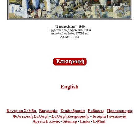
"Στρατονίκεια", 1999
'Εργο του Αλέξη Αρβιλλιά (1943)
Ακρυλικό σε ξύλο, 27Χ92 εκ.
Αρ.Απ.: Π-151
English
Κεντρική Σελίδα
-
Βιογραφία
-
Σταδιοδρομία
-
Εκδόσεις
-
Προσκοπισμός
Φιλοτελική Συλλογή
-
Συλλογή
Ζωγραφικής
-
Ιστορία Γενεαλογία
Αρχεία Εικόνας
-
Sitemap
-
Links
-
E-Mail