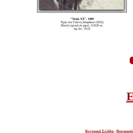
"Τοπίο ΧΧ", 1989
'Εργο του Γιάννη Αδαμάκου (1952)
Μικτή τεχνική σε χαρτί, 21Χ29 εκ.
Αρ.Απ.: Π-53
E
Κεντρική Σελίδα
-
Βιογραφί