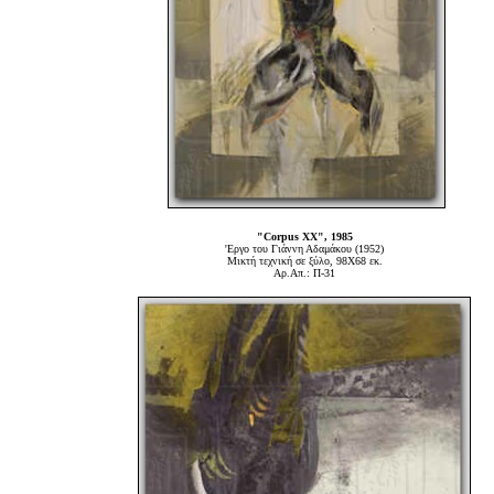
"Corpus XX", 1985
'Εργο του Γιάννη Αδαμάκου (1952)
Μικτή τεχνική σε ξύλο, 98Χ68 εκ.
Αρ.Απ.: Π-31