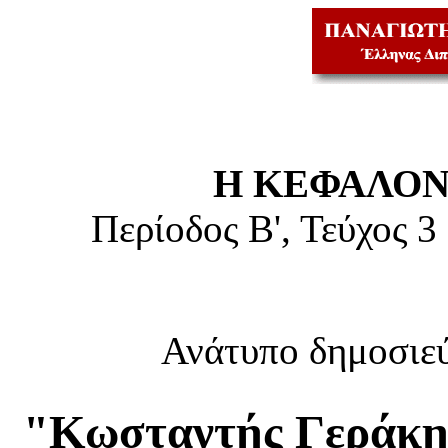
Η ΚΕΦΑΛΟΝ
Περίοδος Β', Τεύχος 3
Ανάτυπο δημοσιε
"Κωσταντής Γεράκης