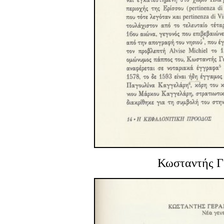
Κωσταντής Γε