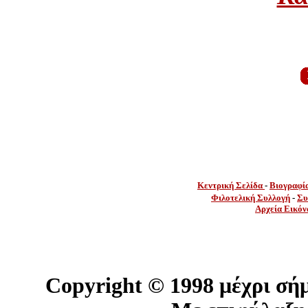
Κεντρική Σελίδα
-
Βιογραφί
Φιλοτελική Συλλογή
-
Συ
Αρχεία Εικόν
Copyright ©
1998 μέχρι σή